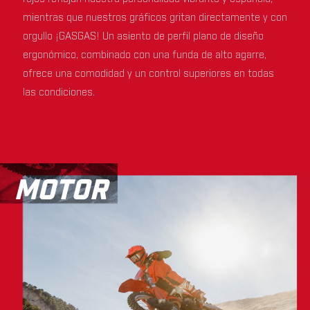
mientras que nuestros gráficos gritan directamente y con
orgullo ¡GASGAS! Un asiento de perfil plano de diseño
ergonómico, combinado con una funda de alto agarre,
ofrece una comodidad y un control superiores en todas
las condiciones.
MOTOR