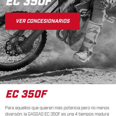
EC 350F
VER CONCESIONARIOS
EC 350F
Para aquellos que quieren más potencia pero no menos
diversión, la GASGAS EC 350F es una 4 tiempos madura