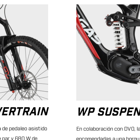
ERTRAIN
WP SUSPEN
 de pedaleo asistido
En colaboración con DVO, 
de par y 680 W de
encomendadas a una horqu