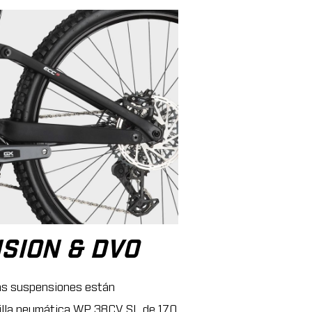
SION & DVO
las suspensiones están
illa neumática WP 38CV SL de 170