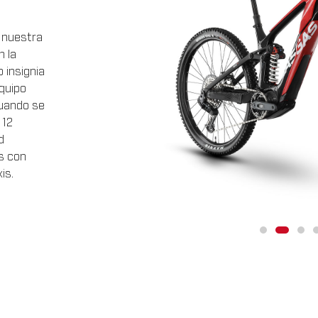
e nuestra
 la
 insignia
quipo
cuando se
 12
d
s con
is.